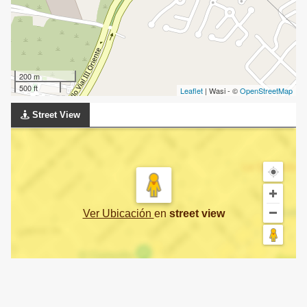
200 m
500 ft
Leaflet
| Wasi - ©
OpenStreetMap
Street View
Ver Ubicación
en
street view